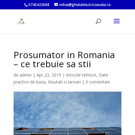
0740423688
mihai@ghidulelectricianului.ro
Prosumator in Romania
– ce trebuie sa stii
de
admin
|
Apr 23, 2019
|
Articole tehnice
,
Date
practice de baza
,
Noutati si lansari
|
0 comentarii