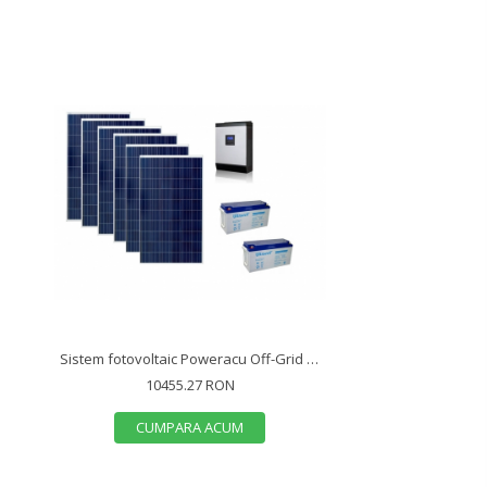
Sistem fotovoltaic Poweracu Off-Grid 1.5kwp cu invertor 3kva si stocare
10455.27 RON
CUMPARA ACUM