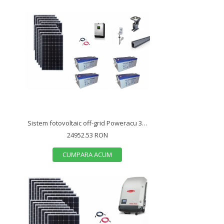
Sistem fotovoltaic off-grid Poweracu 3kwp prindere tabla
24952.53 RON
CUMPARA ACUM