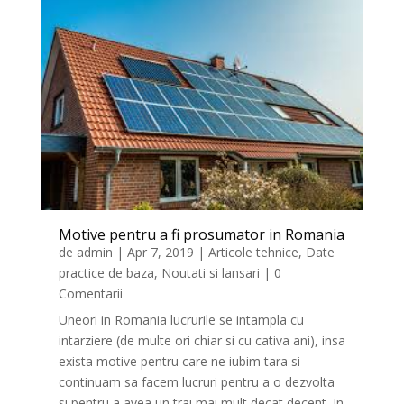
Motive pentru a fi prosumator in Romania
de
admin
|
Apr 7, 2019
|
Articole tehnice
,
Date
practice de baza
,
Noutati si lansari
| 0
Comentarii
Uneori in Romania lucrurile se intampla cu
intarziere (de multe ori chiar si cu cativa ani), insa
exista motive pentru care ne iubim tara si
continuam sa facem lucruri pentru a o dezvolta
si pentru a avea un trai mai mult decat decent. In